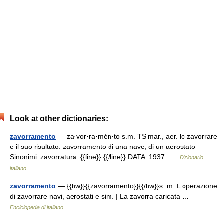
Look at other dictionaries:
zavorramento
— za·vor·ra·mén·to s.m. TS mar., aer. lo zavorrare
e il suo risultato: zavorramento di una nave, di un aerostato
Sinonimi: zavorratura. {{line}} {{/line}} DATA: 1937 …
Dizionario
italiano
zavorramento
— {{hw}}{{zavorramento}}{{/hw}}s. m. L operazione
di zavorrare navi, aerostati e sim. | La zavorra caricata …
Enciclopedia di italiano