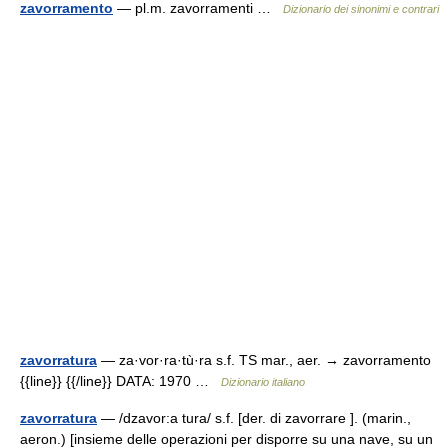
zavorramento
— pl.m. zavorramenti …
Dizionario dei sinonimi e contrari
zavorratura
— za·vor·ra·tù·ra s.f. TS mar., aer. → zavorramento
{{line}} {{/line}} DATA: 1970 …
Dizionario italiano
zavorratura
— /dzavor:a tura/ s.f. [der. di zavorrare ]. (marin.,
aeron.) [insieme delle operazioni per disporre su una nave, su un