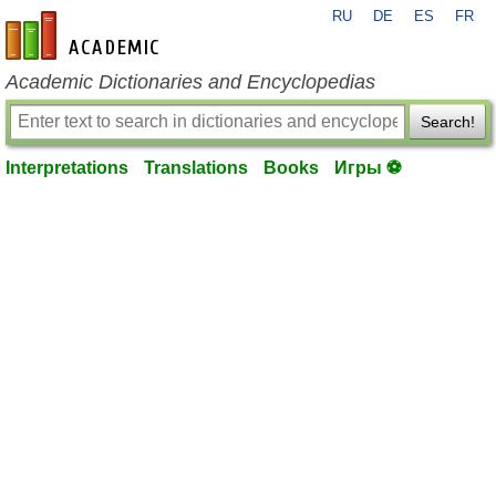
RU
DE
ES
FR
en-academic.com
Academic Dictionaries and Encyclopedias
Search!
Interpretations
Translations
Books
Игры ⚽