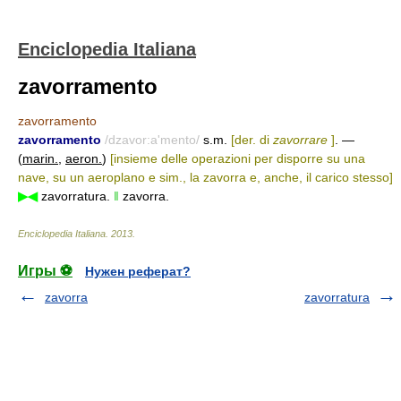
Enciclopedia Italiana
zavorramento
zavorramento
zavorramento
/dzavor:a'mento/
s.m.
[der. di
zavorrare
]
. —
(
marin.
,
aeron.
)
[insieme delle operazioni per disporre su una
nave, su un aeroplano e sim., la zavorra e, anche, il carico stesso]
▶◀
zavorratura.
‖
zavorra.
Enciclopedia Italiana
.
2013
.
Игры ⚽
Нужен реферат?
zavorra
zavorratura